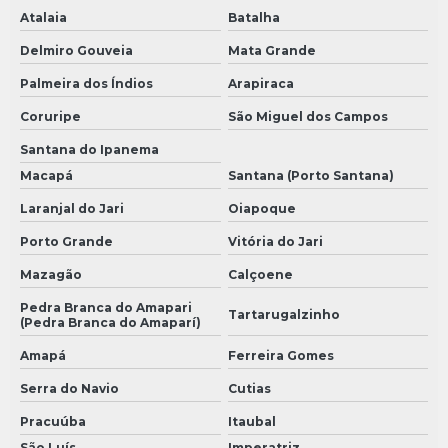
Atalaia
Batalha
Delmiro Gouveia
Mata Grande
Palmeira dos Índios
Arapiraca
Coruripe
São Miguel dos Campos
Santana do Ipanema
Macapá
Santana (Porto Santana)
Laranjal do Jari
Oiapoque
Porto Grande
Vitória do Jari
Mazagão
Calçoene
Pedra Branca do Amapari
Tartarugalzinho
(Pedra Branca do Amaparí)
Amapá
Ferreira Gomes
Serra do Navio
Cutias
Pracuúba
Itaubal
São Luís
Imperatriz