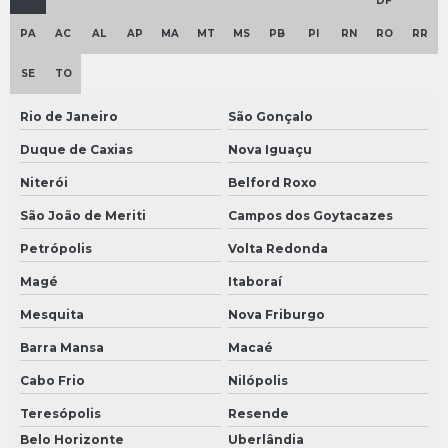
DF
Reator piloto inox
PA
AC
AL
AP
MA
MT
MS
PB
PI
RN
RO
RR
Reator tanque agitado
SE
TO
Reatores agitados
Rio de Janeiro
São Gonçalo
Reservatório inox 1000 litros
Duque de Caxias
Nova Iguaçu
Reservatório inox 200 litros
Niterói
Belford Roxo
Reservatório inox
São João de Meriti
Campos dos Goytacazes
Retrofit em máquinas industriais
Petrópolis
Volta Redonda
Skid de filtração
Magé
Itaboraí
Skid de filtragem
Mesquita
Nova Friburgo
Skid de filtros
Barra Mansa
Macaé
Tanque agitador industrial
Cabo Frio
Nilópolis
Tanque agitador misturador
Teresópolis
Resende
Belo Horizonte
Uberlândia
Tanque reator cosméticos