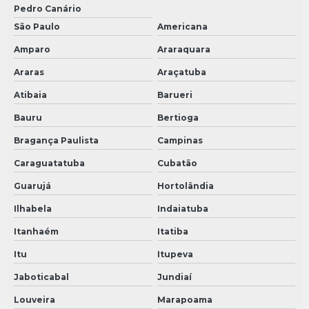
Pedro Canário
São Paulo
Americana
Amparo
Araraquara
Araras
Araçatuba
Atibaia
Barueri
Bauru
Bertioga
Bragança Paulista
Campinas
Caraguatatuba
Cubatão
Guarujá
Hortolândia
Ilhabela
Indaiatuba
Itanhaém
Itatiba
Itu
Itupeva
Jaboticabal
Jundiaí
Louveira
Marapoama