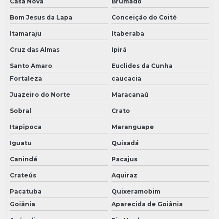
Casa Nova
Brumado
Bom Jesus da Lapa
Conceição do Coité
Itamaraju
Itaberaba
Cruz das Almas
Ipirá
Santo Amaro
Euclides da Cunha
Fortaleza
caucacia
Juazeiro do Norte
Maracanaú
Sobral
Crato
Itapipoca
Maranguape
Iguatu
Quixadá
Canindé
Pacajus
Crateús
Aquiraz
Pacatuba
Quixeramobim
Goiânia
Aparecida de Goiânia