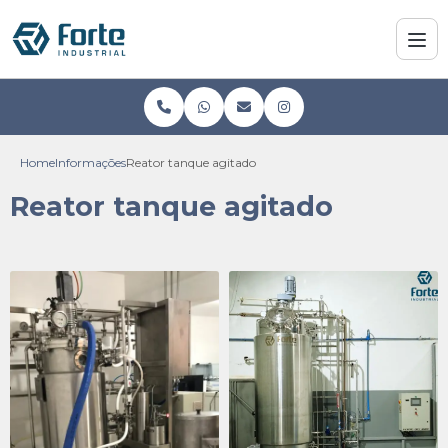
Home
Informações
Reator tanque agitado
Reator tanque agitado