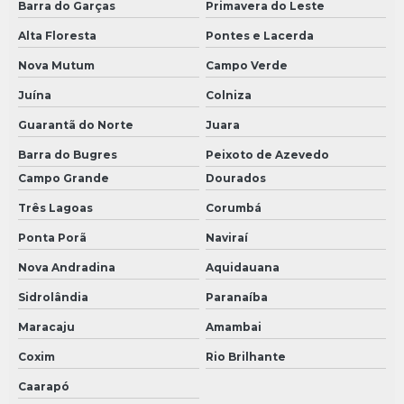
Barra do Garças
Primavera do Leste
Alta Floresta
Pontes e Lacerda
Nova Mutum
Campo Verde
Juína
Colniza
Guarantã do Norte
Juara
Barra do Bugres
Peixoto de Azevedo
Campo Grande
Dourados
Três Lagoas
Corumbá
Ponta Porã
Naviraí
Nova Andradina
Aquidauana
Sidrolândia
Paranaíba
Maracaju
Amambai
Coxim
Rio Brilhante
Caarapó