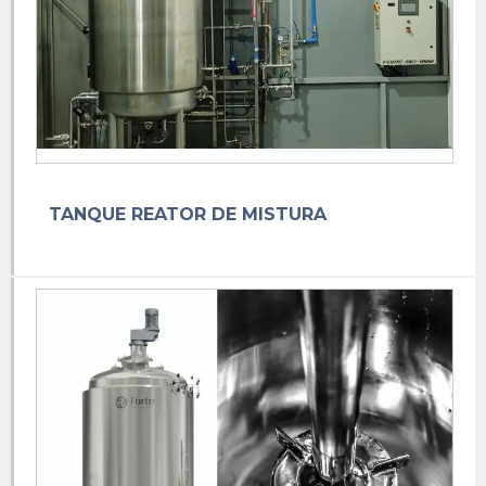
Misturador de calda
Misturador equipamento
Misturador de herbicida
Misturador industrial para líquidos
Misturador industrial para pó
Misturador industrial preço
TANQUE REATOR DE MISTURA
Misturador industrial
Misturador inox 200 litros
Misturador inox industrial
Misturador de inox preço
Misturador inox
Misturador de líquidos industrial
Misturador de pó aço inox