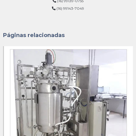
(16) 99139-0755
(16) 99143-7049
Agitador turbina
Agitador vertical turbina
Biorreator industrial preço
Páginas relacionadas
Biorreator industrial
Bomba emulsificadora
Emulsificador industrial
Equipamento misturador
Fabrica de tanque de inox
Fabricação de skid
Fabricação de tanques industriais
Fabricante de tanques industriais
Fabricante de tanques reatores