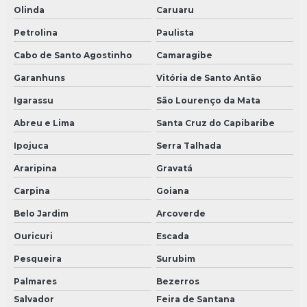
Olinda
Caruaru
Petrolina
Paulista
Cabo de Santo Agostinho
Camaragibe
Garanhuns
Vitória de Santo Antão
Igarassu
São Lourenço da Mata
Abreu e Lima
Santa Cruz do Capibaribe
Ipojuca
Serra Talhada
Araripina
Gravatá
Carpina
Goiana
Belo Jardim
Arcoverde
Ouricuri
Escada
Pesqueira
Surubim
Palmares
Bezerros
Salvador
Feira de Santana