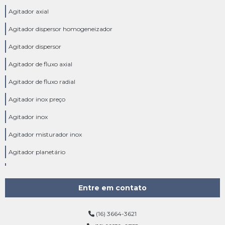
Agitador axial
Agitador dispersor homogeneizador
Agitador dispersor
Agitador de fluxo axial
Agitador de fluxo radial
Agitador inox preço
Agitador inox
Agitador misturador inox
Agitador planetário
Agitador radial
Agitador reator batelada
Entre em contato
Agitador tipo âncora
(16) 3664-3621
Agitador tipo turbina