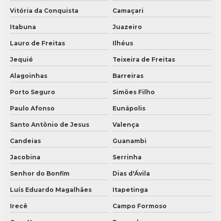
Vitória da Conquista
Camaçari
Itabuna
Juazeiro
Lauro de Freitas
Ilhéus
Jequié
Teixeira de Freitas
Alagoinhas
Barreiras
Porto Seguro
Simões Filho
Paulo Afonso
Eunápolis
Santo Antônio de Jesus
Valença
Candeias
Guanambi
Jacobina
Serrinha
Senhor do Bonfim
Dias d'Ávila
Luís Eduardo Magalhães
Itapetinga
Irecê
Campo Formoso