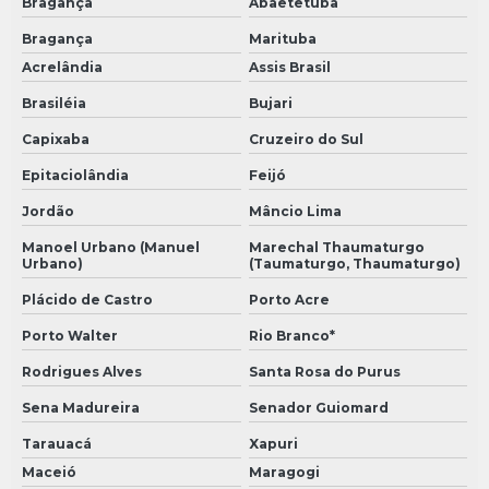
Bragança
Abaetetuba
Bragança
Marituba
Acrelândia
Assis Brasil
Brasiléia
Bujari
Capixaba
Cruzeiro do Sul
Epitaciolândia
Feijó
Jordão
Mâncio Lima
Manoel Urbano (Manuel
Marechal Thaumaturgo
Urbano)
(Taumaturgo, Thaumaturgo)
Plácido de Castro
Porto Acre
Porto Walter
Rio Branco*
Rodrigues Alves
Santa Rosa do Purus
Sena Madureira
Senador Guiomard
Tarauacá
Xapuri
Maceió
Maragogi