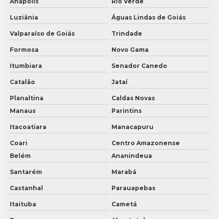
Anápolis
Rio Verde
Luziânia
Águas Lindas de Goiás
Valparaíso de Goiás
Trindade
Formosa
Novo Gama
Itumbiara
Senador Canedo
Catalão
Jataí
Planaltina
Caldas Novas
Manaus
Parintins
Itacoatiara
Manacapuru
Coari
Centro Amazonense
Belém
Ananindeua
Santarém
Marabá
Castanhal
Parauapebas
Itaituba
Cametá