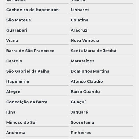
Cachoeiro de Itapemirim
Linhares
São Mateus
Colatina
Guarapari
Aracruz
Viana
Nova Venécia
Barra de São Francisco
Santa Maria de Jetibá
Castelo
Marataízes
São Gabriel da Palha
Domingos Martins
Itapemirim
Afonso Cláudio
Alegre
Baixo Guandu
Conceição da Barra
Guaçuí
Iúna
Jaguaré
Mimoso do Sul
Sooretama
Anchieta
Pinheiros