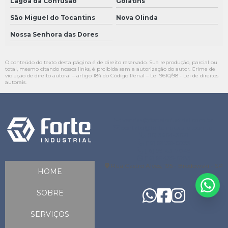
Lagoa da Confusão
Goiatins
São Miguel do Tocantins
Nova Olinda
Nossa Senhora das Dores
O conteúdo do texto desta página é de direito reservado. Sua reprodução, parcial ou
total, mesmo citando nossos links, é proibida sem a autorização do autor. Crime de
violação de direito autoral – artigo 184 do Código Penal –
Lei 9610/98 - Lei de direitos
autorais
.
vendas@forteindustrial.com.br
contato@forteindustrial.com.br
(16) 3664-3621
(16) 99139-0755
(16) 99143-7049
(16) 99435-6783
Rua Castro Alves, 195 - Brodowski - SP
HOME
SOBRE
SERVIÇOS