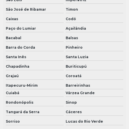
São José de Ribamar
Timon
Caixas
Codó
Paço do Lumiar
Açailândia
Bacabal
Balsas
Barra do Corda
Pinheiro
Santa Inês
Santa Luzia
Chapadinha
Buriticupú
Grajaú
Coroatá
Itapecuru-Mirim
Barreirinhas
Cuiabá
Várzea Grande
Rondonópolis
Sinop
Tangará da Serra
Cáceres
Sorriso
Lucas do Rio Verde