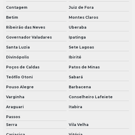
Contagem
Juiz de Fora
Tanque reator inox
Betim
Montes Claros
Tanque reator de mistura
Ribeirão das Neves
Uberaba
Tanque reator
Governador Valadares
Ipatinga
Tanque reservatório inox
Santa Luzia
Sete Lagoas
Divinópolis
Ibirité
Poços de Caldas
Patos de Minas
Teófilo Otoni
Sabará
Pouso Alegre
Barbacena
Varginha
Conselheiro Lafeiete
Araguari
Itabira
Passos
Serra
Vila Velha
Cariacica
Vitória