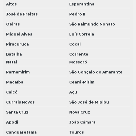
Altos
Esperantina
José de Freitas
Pedro II
Oeiras
São Raimundo Nonato
Miguel Alves
Luís Correia
Piracuruca
Cocal
Batalha
Corrente
Natal
Mossoró
Parnamirim
São Gonçalo do Amarante
Macaíba
Ceará-Mirim
Caicó
Açu
Currais Novos
São José de Mipibu
Santa Cruz
Nova Cruz
Apodi
João Câmara
Canguaretama
Touros