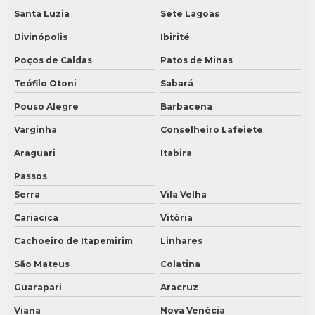
Santa Luzia
Sete Lagoas
Divinópolis
Ibirité
Poços de Caldas
Patos de Minas
Teófilo Otoni
Sabará
Pouso Alegre
Barbacena
Varginha
Conselheiro Lafeiete
Araguari
Itabira
Passos
Serra
Vila Velha
Cariacica
Vitória
Cachoeiro de Itapemirim
Linhares
São Mateus
Colatina
Guarapari
Aracruz
Viana
Nova Venécia