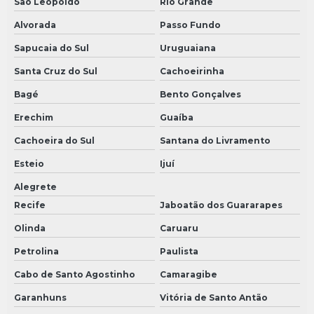
São Leopoldo
Rio Grande
Alvorada
Passo Fundo
Sapucaia do Sul
Uruguaiana
Santa Cruz do Sul
Cachoeirinha
Bagé
Bento Gonçalves
Erechim
Guaíba
Cachoeira do Sul
Santana do Livramento
Esteio
Ijuí
Alegrete
Recife
Jaboatão dos Guararapes
Olinda
Caruaru
Petrolina
Paulista
Cabo de Santo Agostinho
Camaragibe
Garanhuns
Vitória de Santo Antão