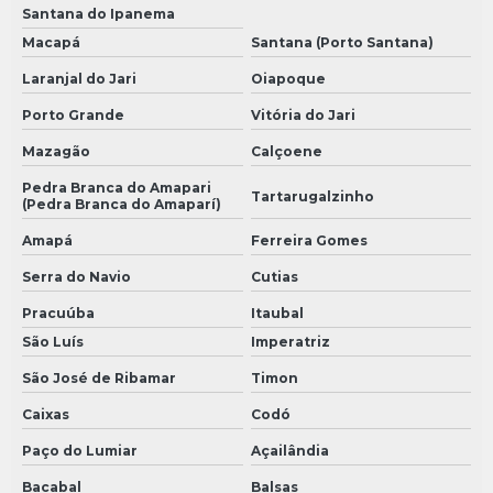
Santana do Ipanema
Macapá
Santana (Porto Santana)
Laranjal do Jari
Oiapoque
Porto Grande
Vitória do Jari
Mazagão
Calçoene
Pedra Branca do Amapari
Tartarugalzinho
(Pedra Branca do Amaparí)
Amapá
Ferreira Gomes
Serra do Navio
Cutias
Pracuúba
Itaubal
São Luís
Imperatriz
São José de Ribamar
Timon
Caixas
Codó
Paço do Lumiar
Açailândia
Bacabal
Balsas