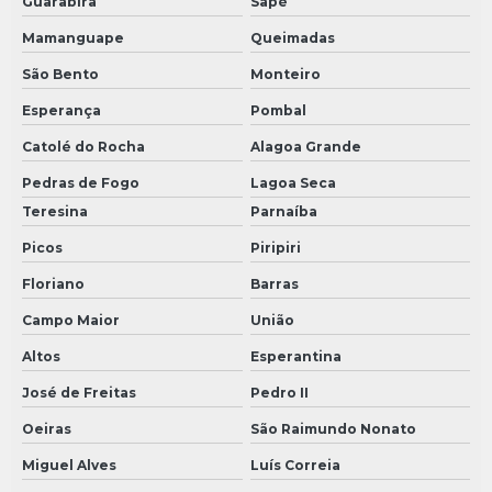
Guarabira
Sapé
Mamanguape
Queimadas
São Bento
Monteiro
Esperança
Pombal
Catolé do Rocha
Alagoa Grande
Pedras de Fogo
Lagoa Seca
Teresina
Parnaíba
Picos
Piripiri
Floriano
Barras
Campo Maior
União
Altos
Esperantina
José de Freitas
Pedro II
Oeiras
São Raimundo Nonato
Miguel Alves
Luís Correia