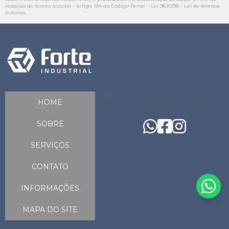
violação de direito autoral – artigo 184 do Código Penal –
Lei 9610/98 - Lei de direitos
autorais
.
vendas@forteindustrial.com.br
contato@forteindustrial.com.br
(16) 3664-3621
(16) 99139-0755
(16) 99143-7049
(16) 99435-6783
Rua Castro Alves, 195 - Brodowski - SP
HOME
SOBRE
SERVIÇOS
CONTATO
INFORMAÇÕES
MAPA DO SITE