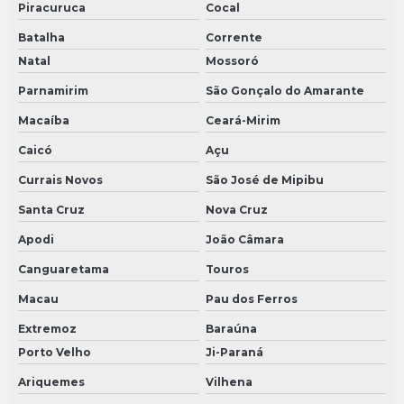
Piracuruca
Cocal
Batalha
Corrente
Natal
Mossoró
Parnamirim
São Gonçalo do Amarante
Macaíba
Ceará-Mirim
Caicó
Açu
Currais Novos
São José de Mipibu
Santa Cruz
Nova Cruz
Apodi
João Câmara
Canguaretama
Touros
Macau
Pau dos Ferros
Extremoz
Baraúna
Porto Velho
Ji-Paraná
Ariquemes
Vilhena