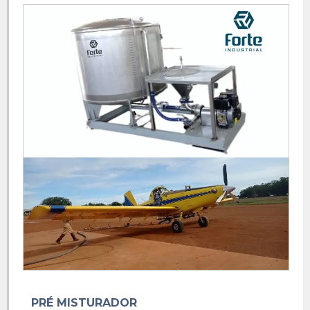
Bomba emulsificadora
Emulsificador industrial
Equipamento misturador
Fabrica de tanque de inox
Fabricação de skid
Fabricação de tanques industriais
Fabricante de tanques industriais
Fabricante de tanques reatores
Máquina emulsificadora
Máquina misturador industrial
Máquina misturador
Misturador agitador hélice
Misturador de agrotóxicos
PRÉ MISTURADOR