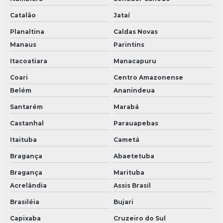
Catalão
Jataí
Planaltina
Caldas Novas
Manaus
Parintins
Itacoatiara
Manacapuru
Coari
Centro Amazonense
Belém
Ananindeua
Santarém
Marabá
Castanhal
Parauapebas
Itaituba
Cametá
Bragança
Abaetetuba
Bragança
Marituba
Acrelândia
Assis Brasil
Brasiléia
Bujari
Capixaba
Cruzeiro do Sul