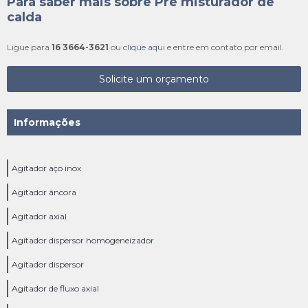
Para saber mais sobre Pré misturador de
calda
Ligue para
16 3664-3621
ou
clique aqui
e entre em contato por email.
Solicite um orçamento
Informações
Agitador aço inox
Agitador âncora
Agitador axial
Agitador dispersor homogeneizador
Agitador dispersor
Agitador de fluxo axial