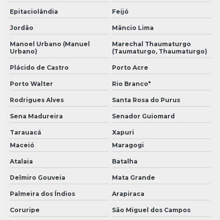
Epitaciolândia
Feijó
Jordão
Mâncio Lima
Manoel Urbano (Manuel
Marechal Thaumaturgo
Urbano)
(Taumaturgo, Thaumaturgo)
Plácido de Castro
Porto Acre
Porto Walter
Rio Branco*
Rodrigues Alves
Santa Rosa do Purus
Sena Madureira
Senador Guiomard
Tarauacá
Xapuri
Maceió
Maragogi
Atalaia
Batalha
Delmiro Gouveia
Mata Grande
Palmeira dos Índios
Arapiraca
Coruripe
São Miguel dos Campos