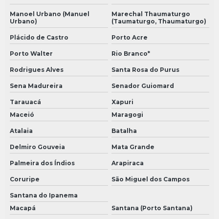
Manoel Urbano (Manuel
Marechal Thaumaturgo
Urbano)
(Taumaturgo, Thaumaturgo)
Plácido de Castro
Porto Acre
Porto Walter
Rio Branco*
Rodrigues Alves
Santa Rosa do Purus
Sena Madureira
Senador Guiomard
Tarauacá
Xapuri
Maceió
Maragogi
Atalaia
Batalha
Delmiro Gouveia
Mata Grande
Palmeira dos Índios
Arapiraca
Coruripe
São Miguel dos Campos
Santana do Ipanema
Macapá
Santana (Porto Santana)