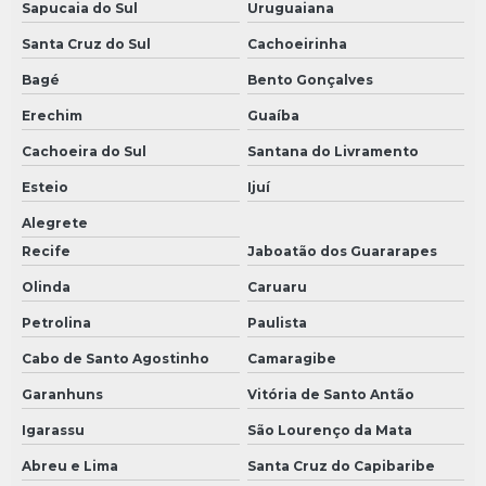
Sapucaia do Sul
Uruguaiana
Santa Cruz do Sul
Cachoeirinha
Bagé
Bento Gonçalves
Erechim
Guaíba
Cachoeira do Sul
Santana do Livramento
Esteio
Ijuí
Alegrete
Recife
Jaboatão dos Guararapes
Olinda
Caruaru
Petrolina
Paulista
Cabo de Santo Agostinho
Camaragibe
Garanhuns
Vitória de Santo Antão
Igarassu
São Lourenço da Mata
Abreu e Lima
Santa Cruz do Capibaribe