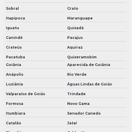
Sobral
Crato
Itapipoca
Maranguape
Iguatu
Quixadá
Canindé
Pacajus
Crateús
Aquiraz
Pacatuba
Quixeramobim
Goiânia
Aparecida de Goiânia
Anápolis
Rio Verde
Luziânia
Águas Lindas de Goiás
Valparaíso de Goiás
Trindade
Formosa
Novo Gama
Itumbiara
Senador Canedo
Catalão
Jataí