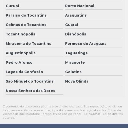
Gurupi
Porto Nacional
Paraíso do Tocantins
Araguatins
Colinas do Tocantins
Guaraí
Tocantinópolis
Dianópolis
Miracema do Tocantins
Formoso do Araguaia
Augustinópolis
Taguatinga
Pedro Afonso
Miranorte
Lagoa da Confusão
Goiatins
São Miguel do Tocantins
Nova Olinda
Nossa Senhora das Dores
O conteúdo do texto desta página é de direito reservado. Sua reprodução, parcial ou
total, mesmo citando nossos links, é proibida sem a autorização do autor. Crime de
violação de direito autoral – artigo 184 do Código Penal –
Lei 9610/98 - Lei de direitos
autorais
.