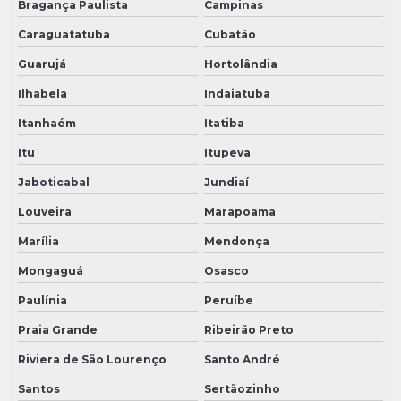
Bragança Paulista
Campinas
Caraguatatuba
Cubatão
Guarujá
Hortolândia
Ilhabela
Indaiatuba
Itanhaém
Itatiba
Itu
Itupeva
Jaboticabal
Jundiaí
Louveira
Marapoama
Marília
Mendonça
Mongaguá
Osasco
Paulínia
Peruíbe
Praia Grande
Ribeirão Preto
Riviera de São Lourenço
Santo André
Santos
Sertãozinho