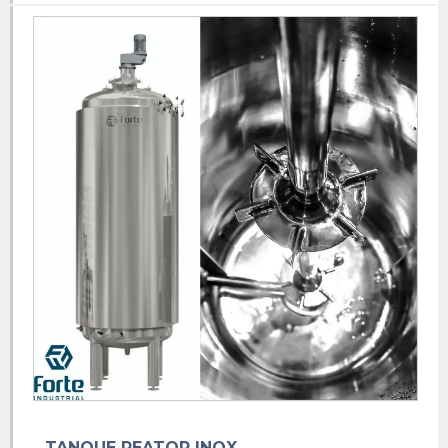
Misturador de calda agrícola inox
Misturador de calda agrícola
Misturador de calda de defensivos
Misturador de calda drone
Misturador de calda inox
Misturador de calda pronta
Misturador de calda para pulverizador
Misturador de calda
Misturador equipamento
Misturador de herbicida
Misturador industrial para líquidos
Misturador industrial para pó
Misturador industrial preço
TANQUE REATOR INOX