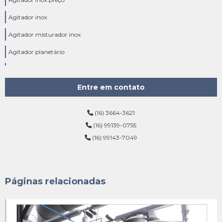
Agitador inox
Agitador misturador inox
Agitador planetário
Agitador radial
Agitador reator batelada
Entre em contato
Agitador tipo âncora
(16) 3664-3621
Agitador tipo turbina
(16) 99139-0755
(16) 99143-7049
Agitador turbina
Agitador vertical turbina
Biorreator industrial preço
Páginas relacionadas
Biorreator industrial
Bomba emulsificadora