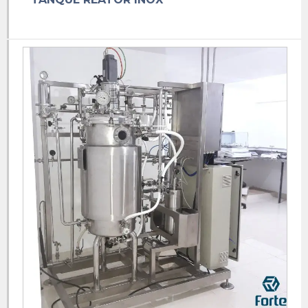
Misturador industrial
Misturador inox 200 litros
Misturador inox industrial
Misturador de inox preço
Misturador inox
Misturador de líquidos industrial
Misturador de pó aço inox
Misturador de pó industrial
Misturador de pó
Pré misturador de calda
Pré misturador de defensivos agrícolas
Pré misturador
Reator de aço inoxidável