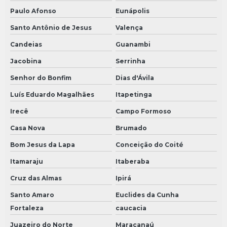
Paulo Afonso
Eunápolis
Santo Antônio de Jesus
Valença
Candeias
Guanambi
Jacobina
Serrinha
Senhor do Bonfim
Dias d'Ávila
Luís Eduardo Magalhães
Itapetinga
Irecê
Campo Formoso
Casa Nova
Brumado
Bom Jesus da Lapa
Conceição do Coité
Itamaraju
Itaberaba
Cruz das Almas
Ipirá
Santo Amaro
Euclides da Cunha
Fortaleza
caucacia
Juazeiro do Norte
Maracanaú