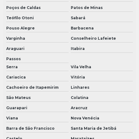
Poços de Caldas
Patos de Minas
Teófilo Otoni
Sabará
Pouso Alegre
Barbacena
Varginha
Conselheiro Lafeiete
Araguari
Itabira
Passos
Serra
Vila Velha
Cariacica
Vitória
Cachoeiro de Itapemirim
Linhares
São Mateus
Colatina
Guarapari
Aracruz
Viana
Nova Venécia
Barra de São Francisco
Santa Maria de Jetibá
Castelo
Marataízes