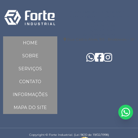
vendas@forteindustrial.com.br
contato@forteindustrial.com.br
(16) 3664-3621
(16) 99139-0755
(16) 99143-7049
(16) 99435-6783
Rua Castro Alves, 195 - Brodowski - SP
HOME
SOBRE
SERVIÇOS
CONTATO
INFORMAÇÕES
MAPA DO SITE
Copyright © Forte Industrial. (Lei 9610 de 19/02/1998)