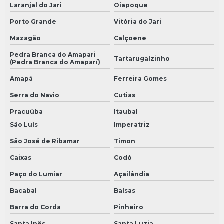
Laranjal do Jari
Oiapoque
Porto Grande
Vitória do Jari
Mazagão
Calçoene
Pedra Branca do Amapari
Tartarugalzinho
(Pedra Branca do Amaparí)
Amapá
Ferreira Gomes
Serra do Navio
Cutias
Pracuúba
Itaubal
São Luís
Imperatriz
São José de Ribamar
Timon
Caixas
Codó
Paço do Lumiar
Açailândia
Bacabal
Balsas
Barra do Corda
Pinheiro
Santa Inês
Santa Luzia