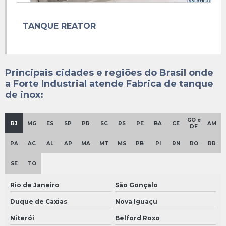
Reator agitado contínuo
TANQUE REATOR
Reator inox 316
Reator inox 316l
Reator inox 50 litros
Principais cidades e regiões do Brasil onde
a Forte Industrial atende Fabrica de tanque
Reator inox a venda
de inox:
Reator inox
Reator piloto inox a venda
GO e
RJ
MG
ES
SP
PR
SC
RS
PE
BA
CE
AM
DF
Reator piloto inox
PA
AC
AL
AP
MA
MT
MS
PB
PI
RN
RO
RR
Reator tanque agitado
SE
TO
Reatores agitados
Rio de Janeiro
São Gonçalo
Reservatório inox 1000 litros
Duque de Caxias
Nova Iguaçu
Reservatório inox 200 litros
Niterói
Belford Roxo
Reservatório inox