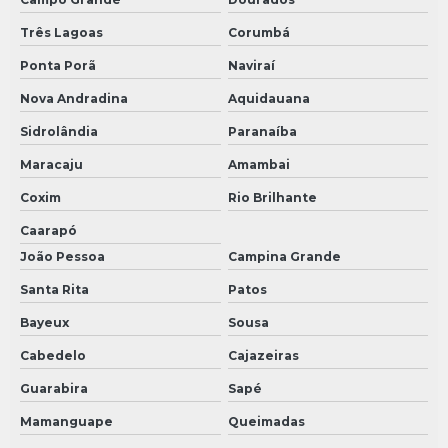
Três Lagoas
Corumbá
Ponta Porã
Naviraí
Nova Andradina
Aquidauana
Sidrolândia
Paranaíba
Maracaju
Amambai
Coxim
Rio Brilhante
Caarapó
João Pessoa
Campina Grande
Santa Rita
Patos
Bayeux
Sousa
Cabedelo
Cajazeiras
Guarabira
Sapé
Mamanguape
Queimadas