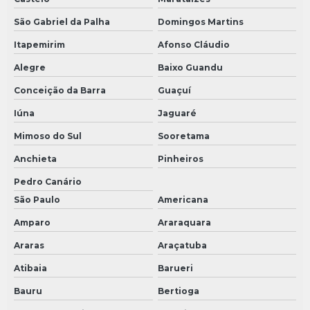
São Gabriel da Palha
Domingos Martins
Itapemirim
Afonso Cláudio
Alegre
Baixo Guandu
Conceição da Barra
Guaçuí
Iúna
Jaguaré
Mimoso do Sul
Sooretama
Anchieta
Pinheiros
Pedro Canário
São Paulo
Americana
Amparo
Araraquara
Araras
Araçatuba
Atibaia
Barueri
Bauru
Bertioga