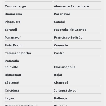
Campo Largo
Almirante Tamandaré
Umuarama
Paranavaí
Piraquara
Cambé
Sarandi
Fazenda Rio Grande
Paranavaí
Francisco Beltrão
Pato Branco
Cianorte
Telêmaco Borba
Castro
Rolândia
Joinville
Florianópolis
Blumenau
Itajaí
São José
Chapecó
Criciúma
Jaraguá do sul
Lages
Palhoça