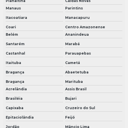
Planaltina
Caldas Novas
Manaus
Parintins
Itacoatiara
Manacapuru
Coari
Centro Amazonense
Belém
Ananindeua
Santarém
Marabá
Castanhal
Parauapebas
Itaituba
Cametá
Bragança
Abaetetuba
Bragança
Marituba
Acrelândia
Assis Brasil
Brasiléia
Bujari
Capixaba
Cruzeiro do Sul
Epitaciolândia
Feijó
Jordão
Mâncio Lima