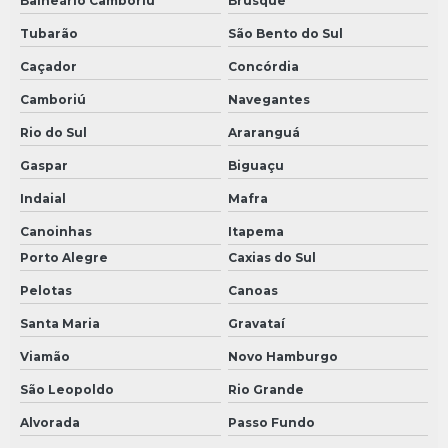
Balneário Camboriú
Brusque
Tubarão
São Bento do Sul
Caçador
Concórdia
Camboriú
Navegantes
Rio do Sul
Araranguá
Gaspar
Biguaçu
Indaial
Mafra
Canoinhas
Itapema
Porto Alegre
Caxias do Sul
Pelotas
Canoas
Santa Maria
Gravataí
Viamão
Novo Hamburgo
São Leopoldo
Rio Grande
Alvorada
Passo Fundo