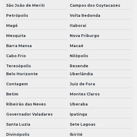
São João de Meriti
Campos dos Goytacazes
Retrofit em máquinas industriais
Petrópolis
Volta Redonda
Skid de filtração
Magé
Itaboraí
Skid de filtragem
Mesquita
Nova Friburgo
Skid de filtros
Barra Mansa
Macaé
Tanque agitador industrial
Cabo Frio
Nilópolis
Tanque agitador misturador
Teresópolis
Resende
Belo Horizonte
Uberlândia
Tanque reator cosméticos
Contagem
Juiz de Fora
Tanque reator inox
Betim
Montes Claros
Tanque reator de mistura
Ribeirão das Neves
Uberaba
Tanque reator
Governador Valadares
Ipatinga
Tanque reservatório inox
Santa Luzia
Sete Lagoas
Divinópolis
Ibirité