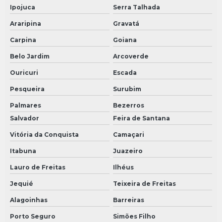
Ipojuca
Serra Talhada
Araripina
Gravatá
Carpina
Goiana
Belo Jardim
Arcoverde
Ouricuri
Escada
Pesqueira
Surubim
Palmares
Bezerros
Salvador
Feira de Santana
Vitória da Conquista
Camaçari
Itabuna
Juazeiro
Lauro de Freitas
Ilhéus
Jequié
Teixeira de Freitas
Alagoinhas
Barreiras
Porto Seguro
Simões Filho