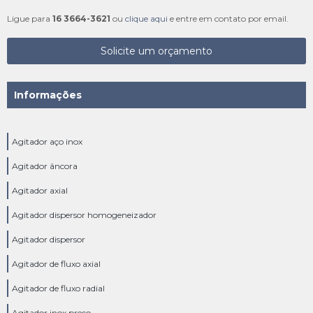
Ligue para
16 3664-3621
ou
clique aqui
e entre em contato por email.
Solicite um orçamento
Informações
Agitador aço inox
Agitador âncora
Agitador axial
Agitador dispersor homogeneizador
Agitador dispersor
Agitador de fluxo axial
Agitador de fluxo radial
Agitador inox preço