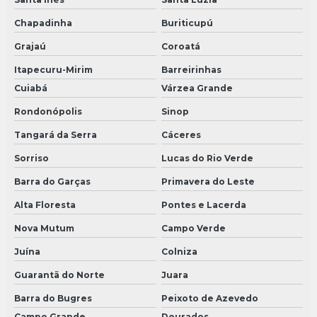
Chapadinha
Buriticupú
Grajaú
Coroatá
Itapecuru-Mirim
Barreirinhas
Cuiabá
Várzea Grande
Rondonópolis
Sinop
Tangará da Serra
Cáceres
Sorriso
Lucas do Rio Verde
Barra do Garças
Primavera do Leste
Alta Floresta
Pontes e Lacerda
Nova Mutum
Campo Verde
Juína
Colniza
Guarantã do Norte
Juara
Barra do Bugres
Peixoto de Azevedo
Campo Grande
Dourados